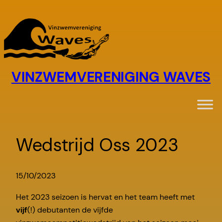
Ga
naar
de
inhoud
VINZWEMVERENIGING WAVES
Wedstrijd Oss 2023
15/10/2023
Het 2023 seizoen is hervat en het team heeft met
vijf
(!) debutanten de vijfde