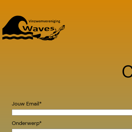
Ga
naar
de
inhoud
C
Jouw Email*
Onderwerp*