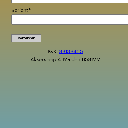
Bericht*
Verzenden
KvK:
83138455
Akkersleep 4, Malden 6581VM