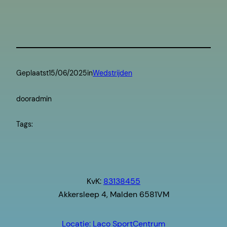
Geplaatst
15/06/2025
in
Wedstrijden
door
admin
Tags:
KvK:
83138455
Akkersleep 4, Malden 6581VM
Locatie: Laco SportCentrum